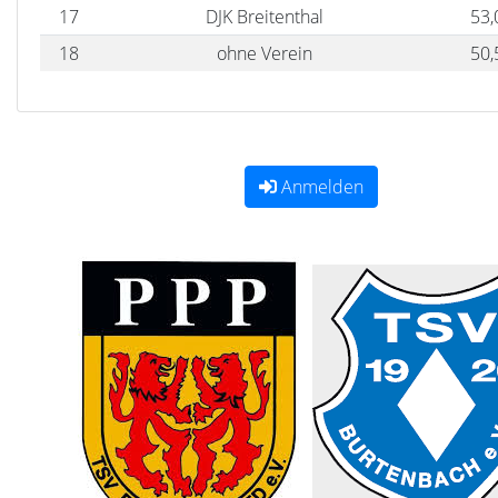
17
DJK Breitenthal
53,
18
ohne Verein
50,
Anmelden