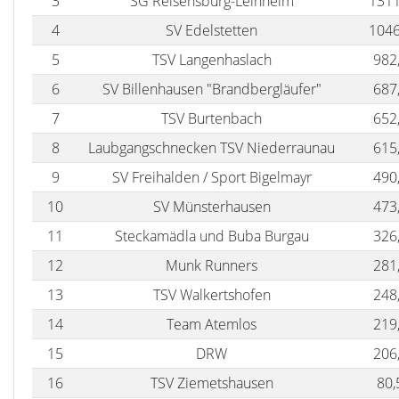
3
SG Reisensburg-Leinheim
1311
4
SV Edelstetten
1046
5
TSV Langenhaslach
982
6
SV Billenhausen "Brandbergläufer"
687
7
TSV Burtenbach
652
8
Laubgangschnecken TSV Niederraunau
615
9
SV Freihalden / Sport Bigelmayr
490
10
SV Münsterhausen
473
11
Steckamädla und Buba Burgau
326
12
Munk Runners
281
13
TSV Walkertshofen
248
14
Team Atemlos
219
15
DRW
206
16
TSV Ziemetshausen
80,